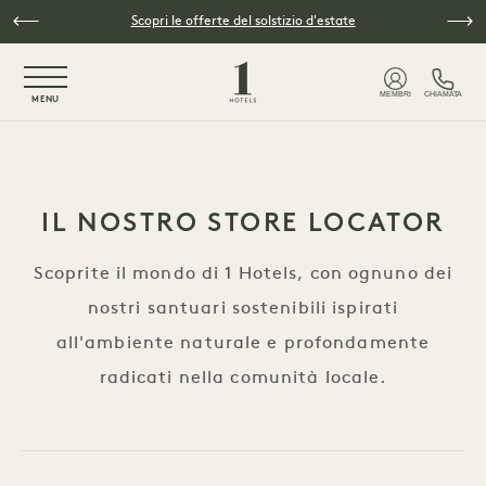
Vai al contenuto principale
Scopri le offerte del solstizio d'estate
NaN / 6
MEMBRI
CHIAMATA
MENU
IL NOSTRO STORE LOCATOR
Scoprite il mondo di 1 Hotels, con ognuno dei
nostri santuari sostenibili ispirati
all'ambiente naturale e profondamente
radicati nella comunità locale.