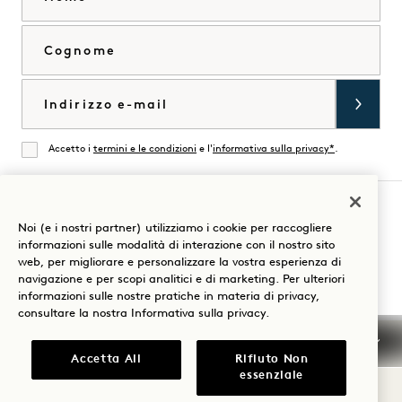
Cognome
Email
Accetto i
termini e le condizioni
e l'
informativa sulla privacy*
.
Accordati
Noi (e i nostri partner) utilizziamo i cookie per raccogliere
Visita
Visita
Visita
Visita
Visita
Visita
informazioni sulle modalità di interazione con il nostro sito
Guida al soggiorno
web, per migliorare e personalizzare la vostra esperienza di
1
1
1
1
1
1
navigazione e per scopi analitici e di marketing. Per ulteriori
Hotels
Hotels
Hotels
Hotels
Hotels
Hotels
informazioni sulle nostre pratiche in materia di privacy,
su
su
su
su
su
su
consultare la nostra
Informativa sulla privacy
.
Instagram
TikTok
Facebook
YouTube
LinkedIn
Spotify
Termini e condizioni
Informativa sulla privacy
Accetta All
Rifiuto Non
Accessibilità
Termini e condizioni Mission
essenziale
Cookie Settings
© 2026 SH Group