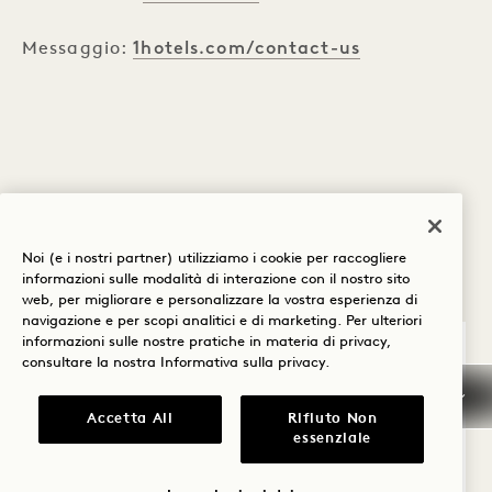
1hotels.com/contact-us
Messaggio:
I NOSTRI HOTEL SONO LUOGHI
PER TUTTI
Noi (e i nostri partner) utilizziamo i cookie per raccogliere
informazioni sulle modalità di interazione con il nostro sito
web, per migliorare e personalizzare la vostra esperienza di
navigazione e per scopi analitici e di marketing. Per ulteriori
informazioni sulle nostre pratiche in materia di privacy,
ACCESSIBILITÀ DELL'HOTEL
consultare la nostra
Informativa sulla privacy
.
Accetta All
Rifiuto Non
essenziale
NORD AMERICA