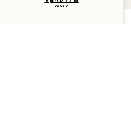
Impostazioni dei
cookie
VERIFICA LA DISPONIBILITÀ
EUROPA
ASIA PACIFICO