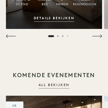
DE STAD
BED
MENSEN
REGENDOUCHE
STUDIO KING
DETAILS BEKIJKEN
Studio King
KOMENDE EVENEMENTEN
ALL BEKIJKEN
VR