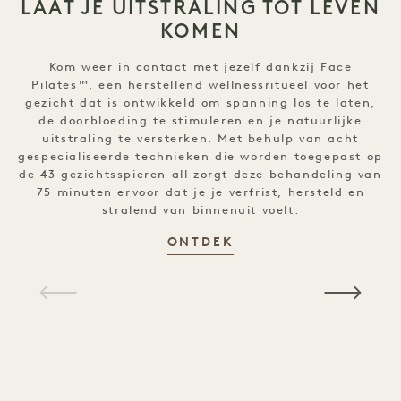
LAAT JE UITSTRALING TOT LEVEN
KOMEN
k
Kom weer in contact met jezelf dankzij Face
e
Pilates™, een herstellend wellnessritueel voor het
o
gezicht dat is ontwikkeld om spanning los te laten,
de doorbloeding te stimuleren en je natuurlijke
uitstraling te versterken. Met behulp van acht
gespecialiseerde technieken die worden toegepast op
de 43 gezichtsspieren all zorgt deze behandeling van
75 minuten ervoor dat je je verfrist, hersteld en
stralend van binnenuit voelt.
ONTDEK
Laat jezelf stralen