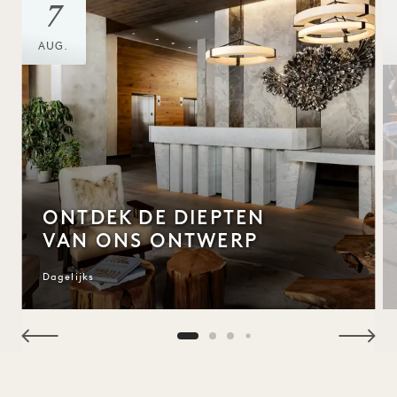
7
AUG.
ONTDEK DE DIEPTEN
VAN ONS ONTWERP
Dagelijks
NaN / 10