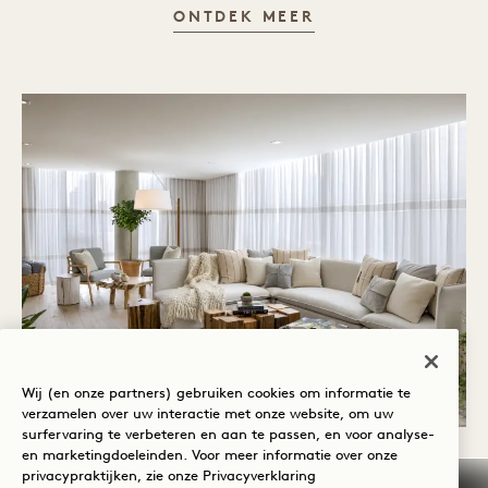
PRIVÉ-DINEREN
ONTDEK MEER
Wij (en onze partners) gebruiken cookies om informatie te
verzamelen over uw interactie met onze website, om uw
surfervaring te verbeteren en aan te passen, en voor analyse-
en marketingdoeleinden. Voor meer informatie over onze
FILM & FOTOSHOOTS
privacypraktijken, zie onze
Privacyverklaring