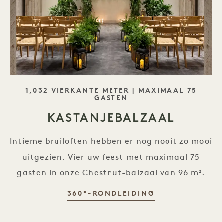
SLOGAN
1,032 VIERKANTE METER | MAXIMAAL 75
GASTEN
KASTANJEBALZAAL
Intieme bruiloften hebben er nog nooit zo mooi
uitgezien. Vier uw feest met maximaal 75
gasten in onze Chestnut-balzaal van 96 m².
CHESTNUT BA
360°-RONDLEIDING