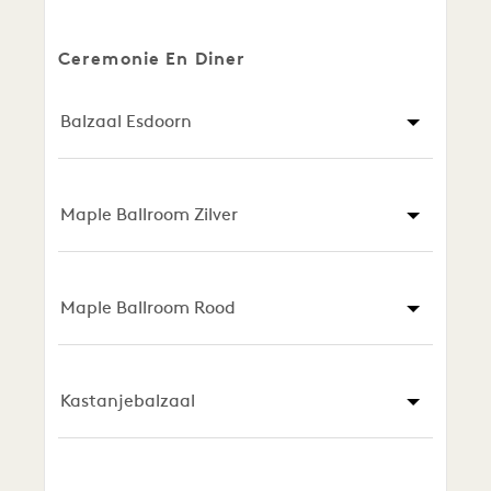
SQ
AFMETINGEN
BANQUET
RECEPTIE
THEATER
FT
Ceremonie En Diner
Balzaal Esdoorn
Maple Ballroom Zilver
Maple Ballroom Rood
Kastanjebalzaal