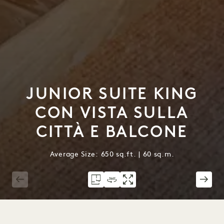
JUNIOR SUITE KING
CON VISTA SULLA
CITTÀ E BALCONE
Average Size: 650 sq.ft. | 60 sq.m.
1 / 5