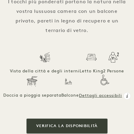
I tocchi più ponderati portano la natura nella
vostra lussuosa camera con un balcone
privato, pareti in legno di recupero e un
terrario di vetro.
Vista della città e degli interni
Letto King
2 Persone
Doccia a pioggia separata
Balcone
Dettagli accessibili
VERIFICA LA DISPONIBILITÀ