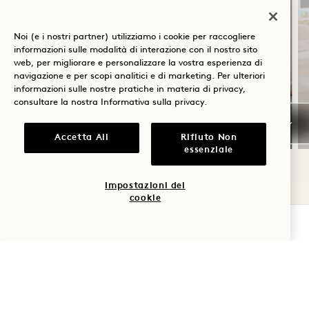
A CASA ALL
Noi (e i nostri partner) utilizziamo i cookie per raccogliere
informazioni sulle modalità di interazione con il nostro sito
Colazione a buffet giornaliera
web, per migliorare e personalizzare la vostra esperienza di
navigazione e per scopi analitici e di marketing. Per ulteriori
Parcheggio gratuito
informazioni sulle nostre pratiche in materia di privacy,
Valido per soggiorni dal 20 luglio al 31
consultare la nostra
Informativa sulla privacy
.
ottobre 2026
Accetta All
Rifiuto Non
essenziale
Impostazioni dei
NaN / 10
cookie
VERIFICA LA DISPONIBILITÀ
ALTRE STANZE CHE
POTREBBERO PIACERVI