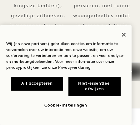
kingsize bedden),
personen, met ruime
gezellige zithoeken,
woongedeeltes zodat
inloopregendouches,
iedereen zich thuis
weelderig inheems
voelt.
Wij (en onze partners) gebruiken cookies om informatie te
groen, met de hand
AANG
AANGRENZEND
verzamelen over uw interactie met onze website, om uw
gehouwen stenen en
surfervaring te verbeteren en aan te passen, en voor analyse-
en marketingdoeleinden. Voor meer informatie over onze
duurzaam
privacypraktijken, zie onze
Privacyverklaring
geproduceerd hout van
All accepteren
Niet-essentieel
het Windsor Estate.
afwijzen
KAMERS
ONZE KAMERS
Cookie-instellingen
BESCHIKBAARHEID CONTROLEREN