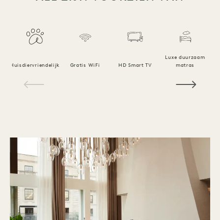
Luxe duurzaam
Huisdiervriendelijk
Gratis WiFi
HD Smart TV
matras
1 / 19