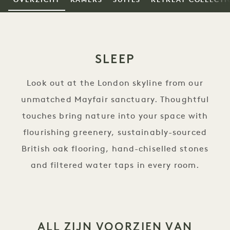
OVERZICHT
KAMERS
SUITES
RETREAT COLLECTI
SLEEP
Look out at the London skyline from our
unmatched Mayfair sanctuary. Thoughtful
touches bring nature into your space with
flourishing greenery, sustainably-sourced
British oak flooring, hand-chiselled stones
and filtered water taps in every room.
ALL ZIJN VOORZIEN VAN