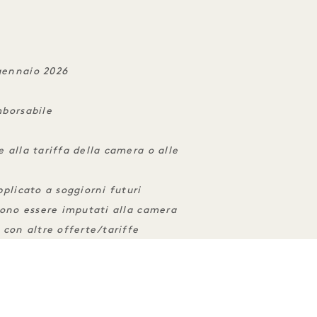
 gennaio 2026
mborsabile
 alla tariffa della camera o alle
pplicato a soggiorni futuri
evono essere imputati alla camera
 con altre offerte/tariffe
RIENZE