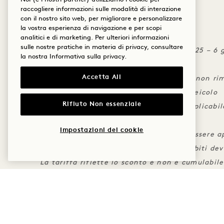
raccogliere informazioni sulle modalità di interazione
con il nostro sito web, per migliorare e personalizzare
DETTAGLI
la vostra esperienza di navigazione e per scopi
Prenotazioni entro il 30 novembre 2025
analitici e di marketing. Per ulteriori informazioni
sulle nostre pratiche in materia di privacy, consultare
Valido per soggiorni dal 24 novembre 2025 – 6
la nostra
Informativa sulla privacy
.
Soggiorno minimo di 4 notti
Accetta All
Si applica una politica di cancellazione non ri
Servizio di parcheggio gratuito per un veicolo
Rifiuto Non essenziale
Un credito resort per soggiorno, non applicabile
tasse
Impostazioni dei cookie
Il credito non è trasferibile e non può essere a
Per poter usufruire del credito, gli addebiti d
La tariffa riflette lo sconto e non è cumulabile
ALTRE OFFERTE ED ESPE