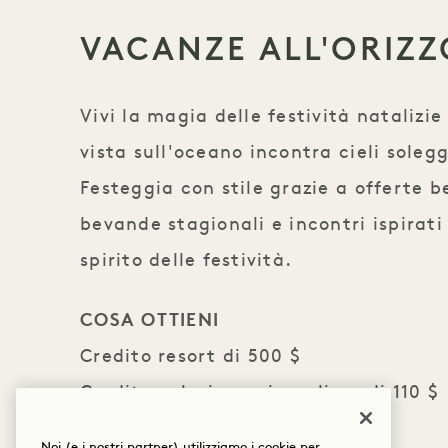
VACANZE ALL'ORIZ
Vivi la magia delle festività natalizi
vista sull'oceano incontra cieli soleg
Festeggia con stile grazie a offerte b
bevande stagionali e incontri ispirati
spirito delle festività.
COSA OTTIENI
Credito resort di 500 $
Credito colazione giornaliero di 110 $
Servizio di parcheggio gratuito
Noi (e i nostri partner) utilizziamo i cookie per