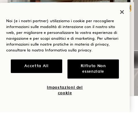
Chiu
COSA TI PORTA A
Noi (e i nostri partner) utilizziamo i cookie per raccogliere
HANALEI BAY?
informazioni sulle modalità di interazione con il nostro sito
web, per migliorare e personalizzare la vostra esperienza di
Benessere
navigazione e per scopi analitici e di marketing. Per ulteriori
ORIZZONTI INFINITI,
informazioni sulle nostre pratiche in materia di privacy,
EDIZIONE SUITES
Golf
consultare la nostra
Informativa sulla privacy
.
Romanticismo
COSA È INCLUSO
Accetta All
Rifiuto Non
essenziale
: credito giornaliero di 300 $ da spendere
Tempo in
nel resort
famiglia
; condizioni di cancellazione flessibili
Impostazioni dei
cookie
Avventura
VERIFICA LA DISPONIBILITÀ
NaN / 14