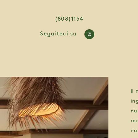
TORANTE 1 KITCHEN
(808)1154
Seguiteci su
https://www.inst
Il
in
nu
re
nat