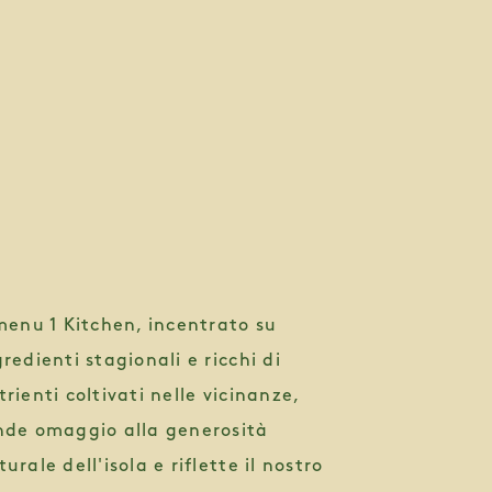
agram.com/1hotel.hanaleibay/
 menu 1 Kitchen, incentrato su
gredienti stagionali e ricchi di
trienti coltivati nelle vicinanze,
nde omaggio alla generosità
urale dell'isola e riflette il nostro