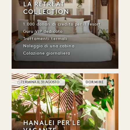
LA RETREAT
COLLECTION
1.000 dollari di credito per il resort
Guru VIP dedicato
Trattamenti termali
Noleggio di una cabina
Colazione giornaliera
TERMINA IL 31 AGOSTO
DORMIRE
HANALEI PER LE