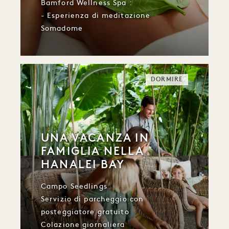
Bamford Wellness Spa :
- Esperienza di meditazione
Somadome
DORMIRE
UNA VACANZA IN
FAMIGLIA NELLA
HANALEI BAY
Campo Seedlings
Servizio di parcheggio con
posteggiatore gratuito
Colazione giornaliera