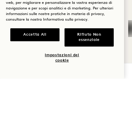
web, per migliorare e personalizzare la vostra esperienza di
Benessere
navigazione e per scopi analitici e di marketing. Per ulteriori
VIAGGIO DI NOZZE A
informazioni sulle nostre pratiche in materia di privacy,
KUʻUIPO
Golf
consultare la nostra
Informativa sulla privacy
.
Romanticismo
Colazione giornaliera per due
Accetta All
Rifiuto Non
persone
essenziale
Tempo in
Accappatoi personalizzati
famiglia
Massaggio di coppia
Impostazioni dei
cookie
Avventura
VERIFICA LA DISPONIBILITÀ
DORMIRE
SUITE ESCAPE