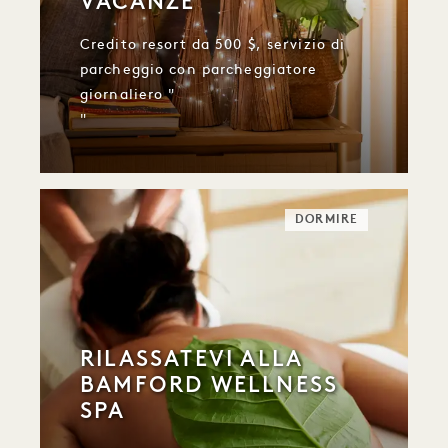
VACANZE
Credito resort da 500 $, servizio di
parcheggio con parcheggiatore
giornaliero "
"
DORMIRE
RILASSATEVI ALLA
BAMFORD WELLNESS
SPA