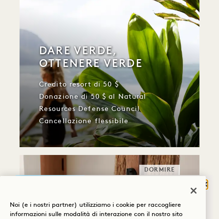
DARE VERDE,
OTTENERE VERDE
Credito resort di 50 $
Donazione di 50 $ al Natural
Resources Defense Council
Cancellazione flessibile
DORMIRE
Chiu
COSA TI PORTA A
Noi (e i nostri partner) utilizziamo i cookie per raccogliere
HANALEI BAY?
informazioni sulle modalità di interazione con il nostro sito