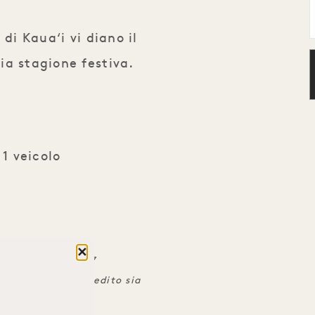
di Kaua‘i vi diano il
ia stagione festiva.
 1 veicolo
Chiudere
 al 5 gennaio 2027
era affinché il credito sia