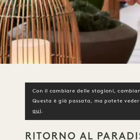
Con il cambiare delle stagioni, cambian
Questa è già passata, ma potete veder
qui
.
RITORNO AL PARADI