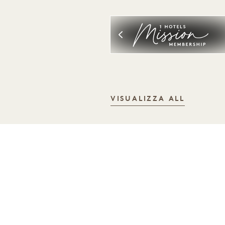
VISUALIZZA ALL
DORMIRE
RE
LA
CO