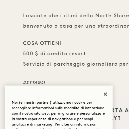
Lasciate che i ritmi della North Shore 
benvenuto a casa per una straordinar
COSA OTTIENI
500 $ di credito resort
Servizio di parcheggio giornaliero per
DETTAGLI
Prenotazioni entro il 30 giugno 2026
Soggiorno minimo di 4 notti richiesto
Noi (e i nostri partner) utilizziamo i cookie per
Valido solo per soggiorni dal 22 novembre 2026
raccogliere informazioni sulle modalità di interazione
COSA TI PORTA A
con il nostro sito web, per migliorare e personalizzare
Gli addebiti devono essere effettuati sulla cam
HANALEI BAY?
la vostra esperienza di navigazione e per scopi
applicabile
analitici e di marketing. Per ulteriori informazioni