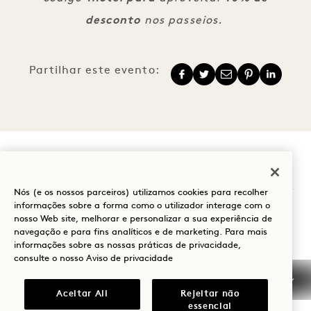
desconto
nos passeios.
Partilhar este evento:
1 Hotel Melbourne
Nós (e os nossos parceiros) utilizamos cookies para recolher
informações sobre a forma como o utilizador interage com o
9 Maritime Place
nosso Web site, melhorar e personalizar a sua experiência de
Melbourne
VIC
3008
navegação e para fins analíticos e de marketing. Para mais
informações sobre as nossas práticas de privacidade,
Austrália
consulte o nosso
Aviso de privacidade
Hotel:
+61 3 7053 0888
Aceitar All
Rejeitar não
essencial