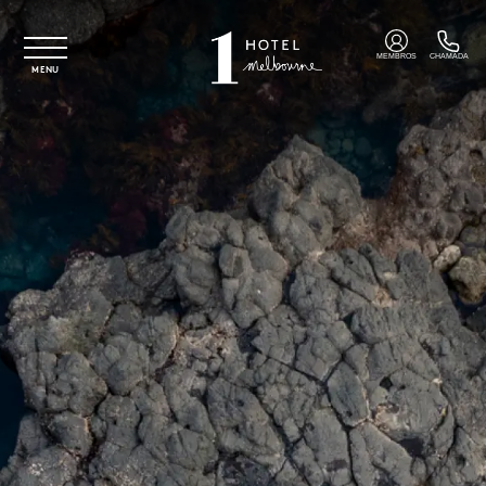
Saltar para o conteúdo principal
MEMBROS
CHAMADA
MENU