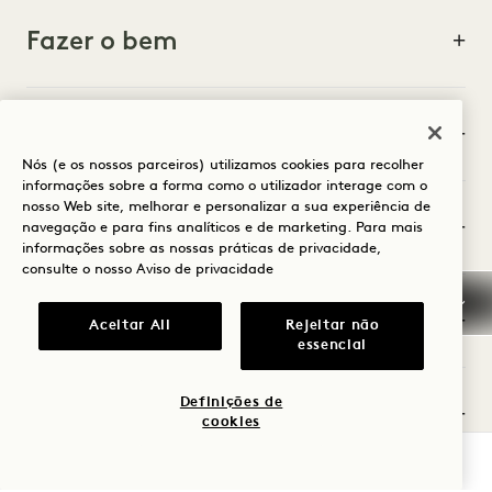
deslumbrantes sobre a orla marítima e dará acesso a
Fazer o bem
um parque público com 3 500 metros quadrados.
Desde meados de agosto de 2026 até meados de
2027, o acesso ao 1 Hotel Melbourne pela Wurundjeri
Família
WayMelbourne temporariamente afetado devido a
Nós (e os nossos parceiros) utilizamos cookies para recolher
grandes obras rodoviárias.
informações sobre a forma como o utilizador interage com o
nosso Web site, melhorar e personalizar a sua experiência de
Nota:
Em destaque
navegação e para fins analíticos e de marketing. Para mais
informações sobre as nossas práticas de privacidade,
Não será possível aceder ao 1 Hotel
consulte o nosso
Aviso de privacidade
Melbourne Wurundjeri Way.
Aberto
Aceitar All
Rejeitar não
A curva à esquerda da Wurundjeri Way para
essencial
a Siddeley Street estará encerrada.
Definições de
Comida e bebida
cookies
Recomendamos que se dirija ao hotel pela Flinders
Street, seguindo o percurso alternativo indicado no
VERIFICAR DISPONIBILIDADE
mapa.