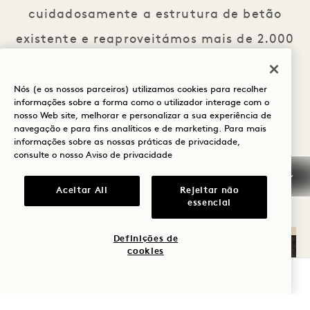
cuidadosamente a estrutura de betão
existente e reaproveitámos mais de 2.000
itens, incluindo 1.944 pavimentos de
pedra azul que formam um percurso
Nós (e os nossos parceiros) utilizamos cookies para recolher
informações sobre a forma como o utilizador interage com o
pedestre histórico, 2 quilómetros de
nosso Web site, melhorar e personalizar a sua experiência de
navegação e para fins analíticos e de marketing. Para mais
madres de madeira, treliças de aço e
informações sobre as nossas práticas de privacidade,
consulte o nosso
Aviso de privacidade
caixilhos de janelas.
Aceitar All
Rejeitar não
essencial
Definições de
cookies
VERIFICAR DISPONIBILIDADE