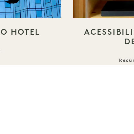
DO HOTEL
ACESSIBIL
D
:
l
Recur
Alarme audiovis
res
d
s
Chuveiro com 
os
Barra
a
Toalh
s
icas
All são aces