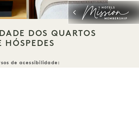
IDADE DOS QUARTOS
E HÓSPEDES
sos de acessibilidade:
ual para portas para pessoas com
eficiência auditiva
acesso para cadeiras de rodas
 de apoio no chuveiro
eiro e lavatório baixos
Olho mágico baixo
síveis para cadeiras de rodas