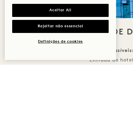
Aceitar All
Rejeitar não essencial
ACESSIBILIDADE 
Definições de cookies
Áreas acessíveis
Entrada do hote
Quartos
Restaurantes e ba
Centro de fitnes
Espaço para event
Bamford Day Sp
Salas de reuniõe
Casas de banho públ