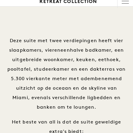
1 / 10
RETREAT COLLECTION
Deze suite met twee verdiepingen heeft vier
slaapkamers, viereneenhalve badkamer, een
uitgebreide woonkamer, keuken, eethoek,
pooltafel, studeerkamer en een dakterras van
5.300 vierkante meter met adembenemend
uitzicht op de oceaan en de skyline van
Miami, evenals verschillende ligbedden en
banken om te loungen.
Het beste van all is dat de suite geweldige
extra's biedt: