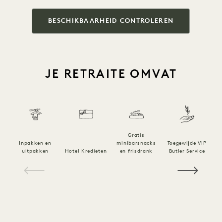
BESCHIKBAARHEID CONTROLEREN
JE RETRAITE OMVAT
Gratis
to
Inpakken en
minibarsnacks
Toegewijde VIP
uitpakken
Hotel Kredieten
en frisdrank
Butler Service
H
1 / 21