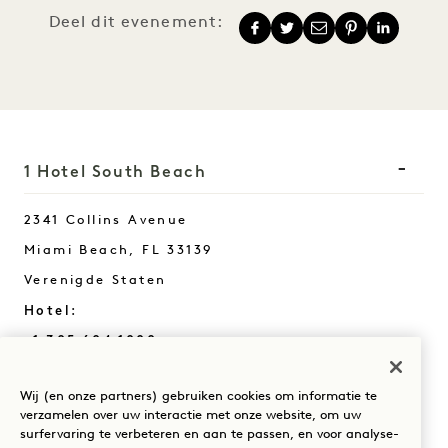
Deel dit evenement:
1 Hotel South Beach
2341 Collins Avenue
Miami Beach
,
FL
33139
Verenigde Staten
Hotel:
+1 305 604 1000
Reserveringen:
Wij (en onze partners) gebruiken cookies om informatie te
+1 833 625 3111
verzamelen over uw interactie met onze website, om uw
South Beach
Neem contact met ons op
surfervaring te verbeteren en aan te passen, en voor analyse-