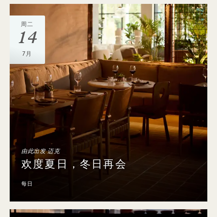
周二
14
7月
由此出发 迈克
欢度夏日，冬日再会
每日