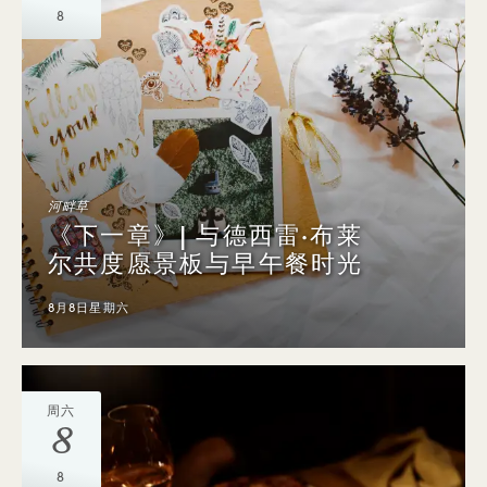
8
河畔草
《下一章》| 与德西雷·布莱
尔共度愿景板与早午餐时光
8月8日星期六
周六
8
8