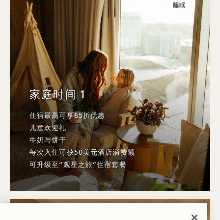
睡眠
家庭时间 1
住宿最高可享85折优惠
儿童欢迎礼
牛奶与饼干
每次入住可获50美元酒店消费额
可升级至“观星之旅”住宿套餐
睡眠