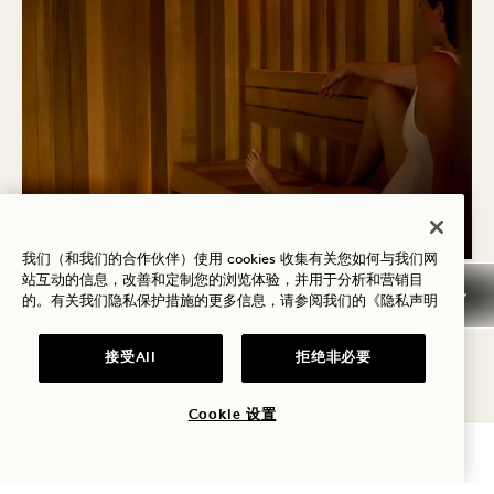
我们（和我们的合作伙伴）使用 cookies 收集有关您如何与我们网
站互动的信息，改善和定制您的浏览体验，并用于分析和营销目
干式桑拿
的。有关我们隐私保护措施的更多信息，请参阅我们的
《隐私声明
接受All
拒绝非必要
干式桑拿浴室由天然木材制成，通过辐射热加热，提
供传统芬兰风格的排毒体验。在宁静、芳香的环境
Cookie 设置
中，是缓解肌肉紧张、促进血液循环的理想之选。
查询可用性