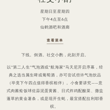
星期日至星期四
下午4点至6点
仙鹤酒吧和酒廊
查看菜单
社交小酌
下线。倒酒。社交小酌，此刻开启。
以"第二人生"气泡酒或"航海家"马天尼开启序幕，经
典之选当属生啤或葡萄酒，亦可尝试些许气泡饮品
（毕竟下午四点值得香槟相伴）。小食要讲究——意
式肉酱烩饭球佐蒜泥蛋黄酱、日式炸鸡配酸菜、撒盐
蓬草的黄金薯条，或是现开生蚝，最宜搭配拉利耶香
槟。