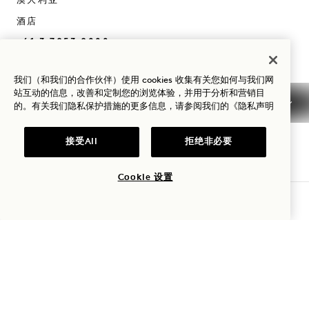
澳大利亚
酒店
+61 3 7053 0888
预订：
我们（和我们的合作伙伴）使用 cookies 收集有关您如何与我们网
+61 3 7053 0888
站互动的信息，改善和定制您的浏览体验，并用于分析和营销目
Melbourne
联系我们
的。有关我们隐私保护措施的更多信息，请参阅我们的
《隐私声明
政策
常见问题
接受All
拒绝非必要
无障碍环境
Melbourne 职业生涯
新闻
Cookie 设置
查询可用性
1 Hotels
我们的地点
Mission
率先了解有关1 Hotels 的一切。