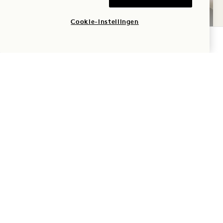
Cookie-instellingen
BESCHIKBAARHEID CONTROLEREN
GALERIE 538
STUDIO SUITE
1 / 2
STUDIO SUITE
Uitzicht op de stad
Kingsize bed
2 Mensen
Regendouche
Zitgedeelte
Dyson haardroger
Suite extra's