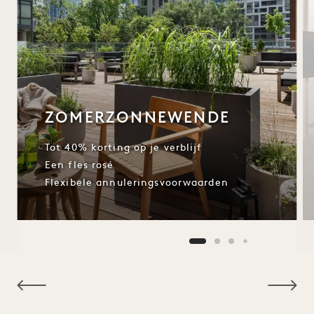
ZOMERZONNEWENDE
Tot 40% korting op je verblijf
Een fles rosé
Flexibele annuleringsvoorwaarden
NaN / 8