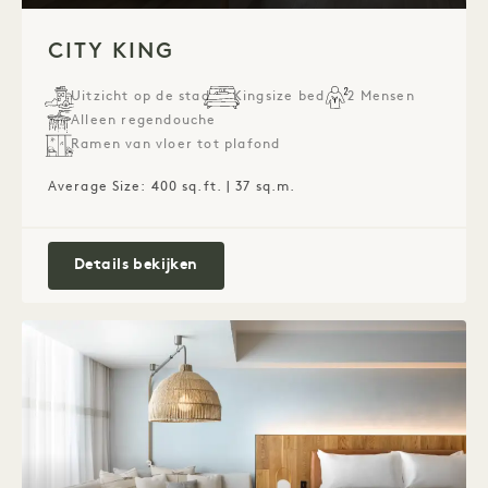
1 / 3
CITY KING
Uitzicht op de stad
Kingsize bed
2 Mensen
Alleen regendouche
Ramen van vloer tot plafond
Average Size: 400 sq.ft. | 37 sq.m.
City King
Details bekijken