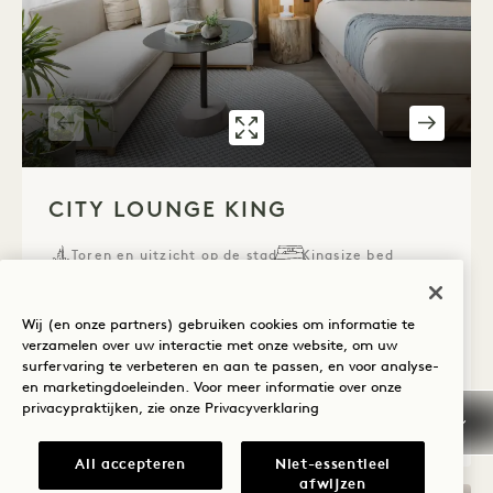
GALERIE 536
CITY LOUNGE K
1 / 4
CITY LOUNGE KING
Toren en uitzicht op de stad
Kingsize bed
2 Mensen
Alleen regendouche
Zitgedeelte
Toegankelijke details
Wij (en onze partners) gebruiken cookies om informatie te
verzamelen over uw interactie met onze website, om uw
Average Size: 463 sq.ft. | 43 sq.m.
surfervaring te verbeteren en aan te passen, en voor analyse-
en marketingdoeleinden. Voor meer informatie over onze
privacypraktijken, zie onze
Privacyverklaring
City Lounge King
Details bekijken
All accepteren
Niet-essentieel
afwijzen