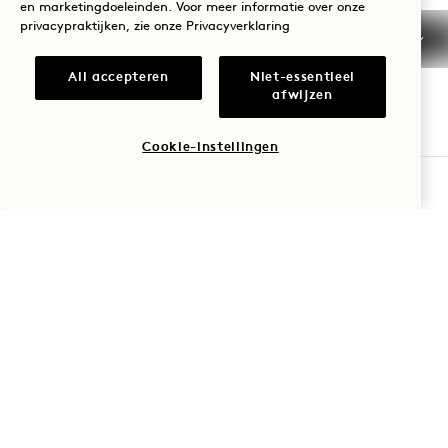
en marketingdoeleinden. Voor meer informatie over onze
privacypraktijken, zie onze
Privacyverklaring
Miami Beach
,
FL
33139
Verenigde Staten
All accepteren
Niet-essentieel
Hotel:
afwijzen
+1 305 604 1000
Cookie-instellingen
Reserveringen:
+1 833 625 3111
BESCHIKBAARHEID CONTROLEREN
South Beach
Neem contact met ons op
Beleid
Pers
Huisdiervriendelijk
FAQs
Toegankelijkheid
1 Hotels