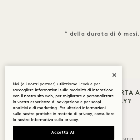
”
della durata di 6 mesi
Noi (e i nostri partner) utilizziamo i cookie per
Logistica
raccogliere informazioni sulle modalità di interazione
Tipo di abbonamento
COSA TI PORTA A
con il nostro sito web, per migliorare e personalizzare
HANALEI BAY?
la vostra esperienza di navigazione e per scopi
analitici e di marketing. Per ulteriori informazioni
Benessere
sulle nostre pratiche in materia di privacy, consultare
la nostra
Informativa sulla privacy
.
Personale
Golf
Nome
Primo
Accetta All
Romanticismo