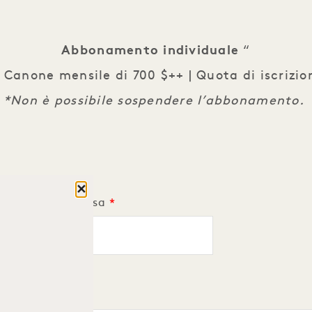
Abbonamento individuale
“
. Canone mensile di 700 $++ | Quota di iscrizi
*Non è possibile sospendere l’abbonamento.
Chiudere
 che ti interessa