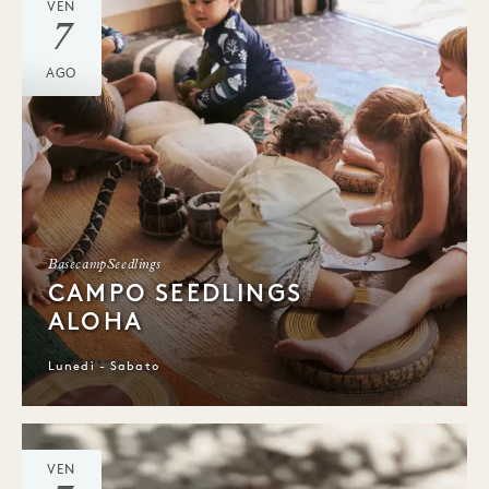
VEN
7
AGO
BasecampSeedlings
CAMPO SEEDLINGS
ALOHA
Lunedì - Sabato
VEN