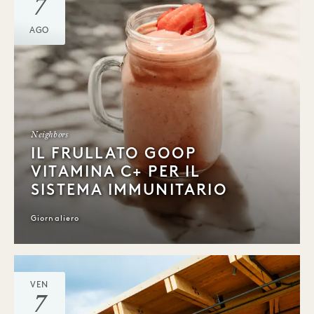
7
AGO
Neighbors
IL FRULLATO GOOP
VITAMINA C+ PER IL
SISTEMA IMMUNITARIO
Giornaliero
VEN
7