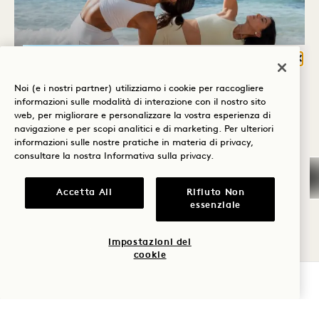
Chiu
COSA TI PORTA A
Noi (e i nostri partner) utilizziamo i cookie per raccogliere
HANALEI BAY?
informazioni sulle modalità di interazione con il nostro sito
Ritrovo presso Anatomy
web, per migliorare e personalizzare la vostra esperienza di
MOVIMENTO DELL'ALBA
Benessere
navigazione e per scopi analitici e di marketing. Per ulteriori
informazioni sulle nostre pratiche in materia di privacy,
Golf
Lunedì - Domenica
consultare la nostra
Informativa sulla privacy
.
Romanticismo
Accetta All
Rifiuto Non
essenziale
Tempo in
SABATO
famiglia
8
Impostazioni dei
cookie
Avventura
AGO
VERIFICA LA DISPONIBILITÀ