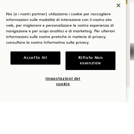
Chiu
COSA TI PORTA A
Noi (e i nostri partner) utilizziamo i cookie per raccogliere
HANALEI BAY?
1 Hotel Hanalei Bay
informazioni sulle modalità di interazione con il nostro sito
web, per migliorare e personalizzare la vostra esperienza di
Benessere
navigazione e per scopi analitici e di marketing. Per ulteriori
5520 Ka Haku Rd
informazioni sulle nostre pratiche in materia di privacy,
Golf
consultare la nostra
Informativa sulla privacy
.
Princeville, Kauaʻi
,
HI
96722
Stati Uniti d'America
Romanticismo
Accetta All
Rifiuto Non
Hotel:
essenziale
Tempo in
+1 808 826 9644
famiglia
Impostazioni dei
Ritiri benessere:
cookie
Avventura
+1 808 977 1237
VERIFICA LA DISPONIBILITÀ
Prenotazioni:
+1 833 623 2111
Hanalei Bay
Contatti
Politiche
Stampa