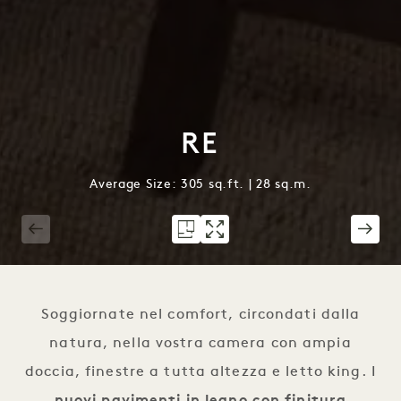
RE
Average Size: 305 sq.ft. | 28 sq.m.
1 / 2
Soggiornate nel comfort, circondati dalla
natura, nella vostra camera con ampia
doccia, finestre a tutta altezza e letto king. I