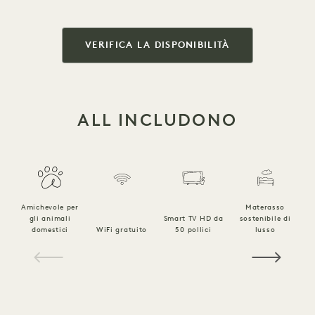
VERIFICA LA DISPONIBILITÀ
ALL INCLUDONO
Amichevole per
Materasso
gli animali
Smart TV HD da
sostenibile di
B
domestici
WiFi gratuito
50 pollici
lusso
l
1 / 15