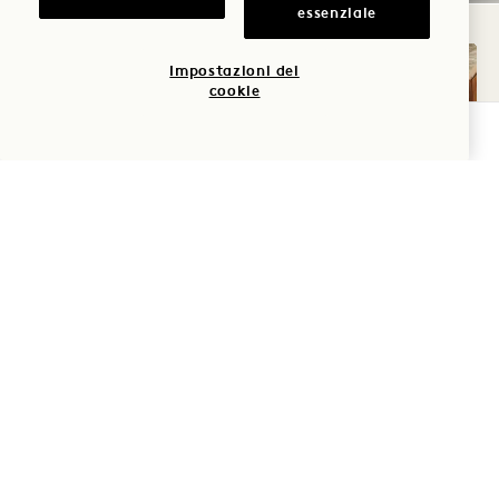
essenziale
Impostazioni dei
cookie
VERIFICA LA DISPONIBILITÀ
PIANTA DELL'APPARTAMENTO 71
GALLERIA 714
SKYLINE KIN
1 / 3
SKYLINE KING
Vista sullo Skyline
Letto King
2 Persone