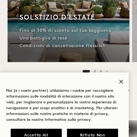
SOLSTIZIO D'ESTATE
Fino al 30% di sconto sul tuo soggiorno
Una bottiglia di rosé
Condizioni di cancellazione flessibili
NaN / 11
Noi (e i nostri partner) utilizziamo i cookie per raccogliere
informazioni sulle modalità di interazione con il nostro sito
web, per migliorare e personalizzare la vostra esperienza di
navigazione e per scopi analitici e di marketing. Per ulteriori
informazioni sulle nostre pratiche in materia di privacy,
ALTRE STANZE CHE
consultare la nostra
Informativa sulla privacy
.
POTREBBERO PIACERVI
Accetta All
Rifiuto Non