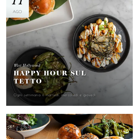
11
AGO
West Hollywood
HAPPY HOUR SUL
TETTO
Ogni settimana il martedì, mercoledì e giovedì