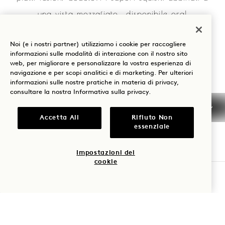
una vista mozzafiato... disponibile ora!
Noi (e i nostri partner) utilizziamo i cookie per raccogliere
NUOVO MENU DI
VISUALIZZA IL MENU
informazioni sulle modalità di interazione con il nostro sito
web, per migliorare e personalizzare la vostra esperienza di
navigazione e per scopi analitici e di marketing. Per ulteriori
informazioni sulle nostre pratiche in materia di privacy,
consultare la nostra
Informativa sulla privacy
.
OSPITATE IL VOSTRO
Accetta All
Rifiuto Non
EVENTO
essenziale
Organizzate una festa sotto le stelle e godetevi la
Impostazioni dei
cookie
vista migliore della casa. Con posti a sedere
PRENOTA UN TAVOLO
rilassati, catering creativo e un'incredibile vista
senza ostacoli sullo skyline di Los Angeles, il
Harriet's Rooftop è un ambiente indimenticabile per