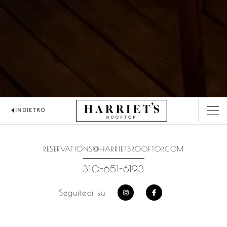
INDIETRO
HARRIET'S ROOFTOP
RESERVATIONS@HARRIETSROOFTOP.COM
310-651-6193
Seguiteci su
https://www.instagram.com
https://www.facebo