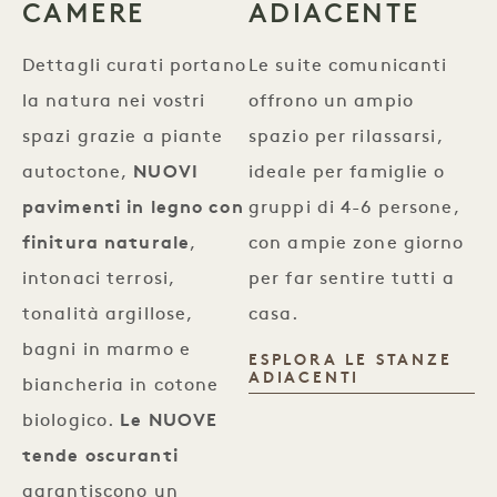
CAMERE
ADIACENTE
Dettagli curati portano
Le suite comunicanti
la natura nei vostri
offrono un ampio
spazi grazie a piante
spazio per rilassarsi,
autoctone,
NUOVI
ideale per famiglie o
pavimenti in legno con
gruppi di 4-6 persone,
finitura naturale
,
con ampie zone giorno
intonaci terrosi,
per far sentire tutti a
tonalità argillose,
casa.
bagni in marmo e
ESPLORA LE STANZE
ADIACENTI
ADIACENTI
biancheria in cotone
biologico.
Le NUOVE
tende oscuranti
garantiscono un