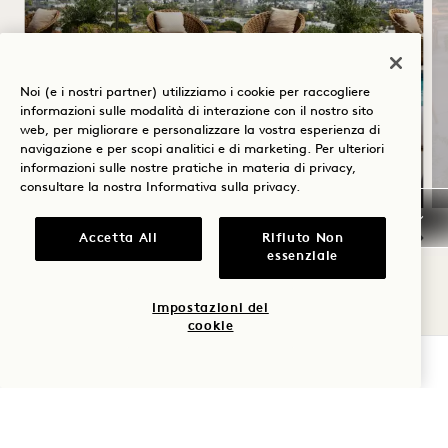
SOLSTIZIO D'ESTATE
Noi (e i nostri partner) utilizziamo i cookie per raccogliere
Fino al 30% di sconto sul tuo soggiorno
informazioni sulle modalità di interazione con il nostro sito
Una bottiglia di rosé
web, per migliorare e personalizzare la vostra esperienza di
navigazione e per scopi analitici e di marketing. Per ulteriori
Condizioni di cancellazione flessibili
informazioni sulle nostre pratiche in materia di privacy,
consultare la nostra
Informativa sulla privacy
.
Accetta All
Rifiuto Non
essenziale
NaN / 11
Impostazioni dei
cookie
VERIFICA LA DISPONIBILITÀ
1 Hotel West Hollywood