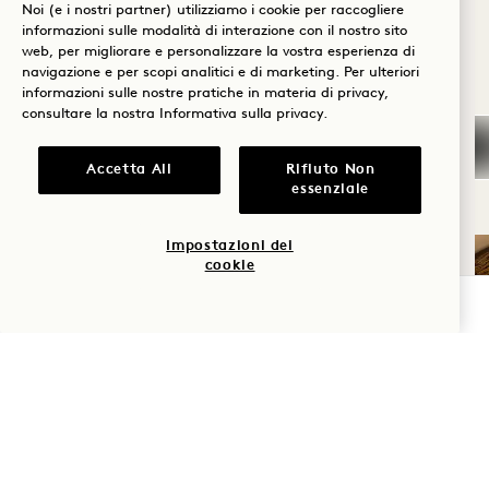
Noi (e i nostri partner) utilizziamo i cookie per raccogliere
HANALEI BAY?
informazioni sulle modalità di interazione con il nostro sito
web, per migliorare e personalizzare la vostra esperienza di
Benessere
navigazione e per scopi analitici e di marketing. Per ulteriori
informazioni sulle nostre pratiche in materia di privacy,
Golf
consultare la nostra
Informativa sulla privacy
.
Romanticismo
Accetta All
Rifiuto Non
essenziale
Tempo in
famiglia
Impostazioni dei
cookie
Avventura
VERIFICA LA DISPONIBILITÀ