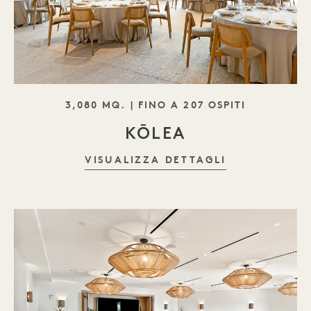
SLOGAN
3,080 MQ. | FINO A 207 OSPITI
KŌLEA
VISUALIZZA DETTAGLI