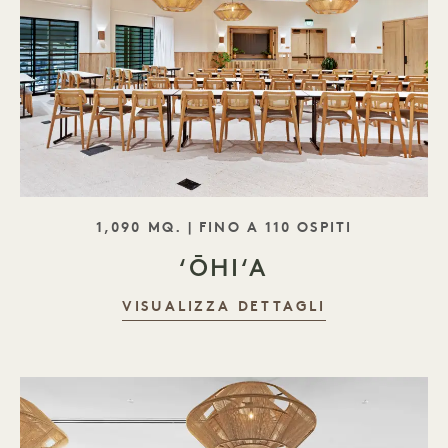
SLOGAN
1,090 MQ. | FINO A 110 OSPITI
ʻŌHIʻA
VISUALIZZA DETTAGLI