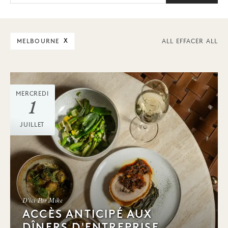
MELBOURNE
X
ALL EFFACER ALL
MERCREDI
1
JUILLET
D'ici Par Mike
ACCÈS ANTICIPÉ AUX
DÎNERS D'ENTREPRISE