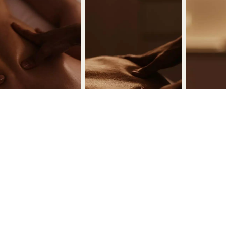
VOS MOMENTS PRÉFÉRÉS
@1hotel.melbourne
#1hotel.melbourne
https://www.i
https:/
ht