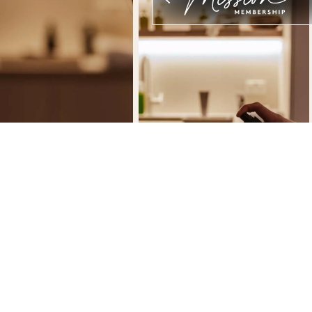
nstagram.com/1hotel.melbourne/?
/www.facebook.com/1HotelMelbourne
tps://www.tiktok.com/@1hotels?