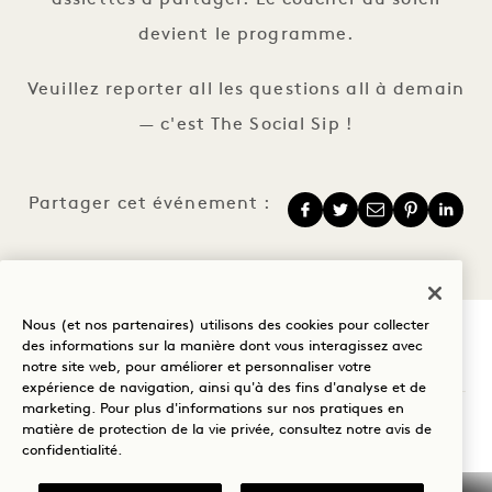
devient le programme.
Veuillez reporter all les questions all à demain
— c'est The Social Sip !
Partager cet événement :
Nous (et nos partenaires) utilisons des cookies pour collecter
des informations sur la manière dont vous interagissez avec
1 Hotel Melbourne
notre site web, pour améliorer et personnaliser votre
expérience de navigation, ainsi qu'à des fins d'analyse et de
marketing. Pour plus d'informations sur nos pratiques en
9 Maritime Place
matière de protection de la vie privée, consultez notre
avis de
confidentialité
.
Melbourne
VIC
3008
Australie (en anglais)