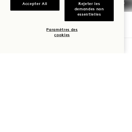
Accepter All
Rejeter les
Hôtel :
demandes non
essentielles
+61 3 7053 0888
Réservations :
Paramètres des
+61 3 7053 0888
cookies
Melbourne
Nous contacter
VÉRIFIER LA DISPONIBILITÉ
Politiques
FAQs
Accessibilité
Carrières àMelbourne
Presse
1 Hotels
Nos implantations
Mission
Soyez le premier à découvrir tout ce qui concerne 1 Hotels.