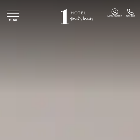
Spring til hovedindhold
MEDLEMMER
OPKALD
MENU