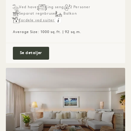
Ved havet
King seng
2 Personer
Separat regnbruser
Balkon
Fordele ved suiter
Average Size: 1000 sq.ft. | 92 sq.m.
Ocean Front-suite med et soveværelse og
Se detaljer