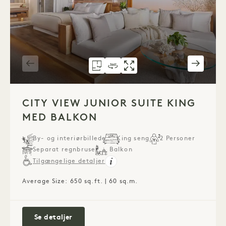
GRUNDPLAN 1264
360°-RUNDVISNING 1264
GALLERI 1264
JUNIOR SUITE M
JUNIOR SUI
CITY
1 / 5
CITY VIEW JUNIOR SUITE KING
MED BALKON
By- og interiørbillede
King seng
2 Personer
Separat regnbruser
Balkon
Tilgængelige detaljer
Average Size: 650 sq.ft. | 60 sq.m.
City View Junior Suite King med balkon
Se detaljer