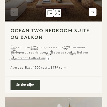
GRUNDPLAN 1290
GALLERI 1290
TWO BEDROOM
TWO BEDROO
1 / 7
OCEAN TWO BEDROOM SUITE
OG BALKON
Ved havet
2 kingsize-senge
4 Personer
Separat regnbruser
Separat stue
Balkon
Retreat Collection
Average Size: 1500 sq.ft. | 139 sq.m.
Ocean Two Bedroom Suite og balkon
Se detaljer