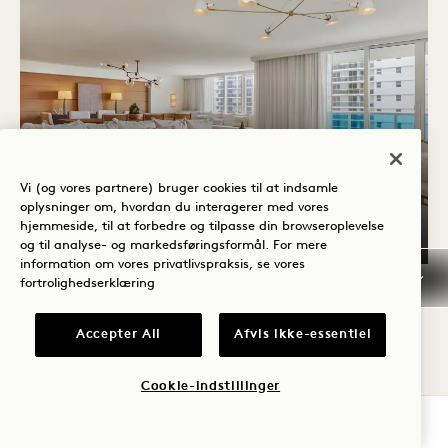
Vi (og vores partnere) bruger cookies til at indsamle
oplysninger om, hvordan du interagerer med vores
hjemmeside, til at forbedre og tilpasse din browseroplevelse
GRUNDPLAN 1286
360°-RUNDVISNING 1286
GALLERI 1286
THE PRESIDENTI
THE PRESID
THE 
og til analyse- og markedsføringsformål. For mere
information om vores privatlivspraksis, se vores
1 / 11
fortrolighedserklæring
THE PRESIDENTIAL SUITE
Accepter All
Afvis ikke-essentiel
Ved havet
4 Personer
1 kingsize-seng
Separat regnbruser
Separat stue
Balkon
Cookie-indstillinger
Retreat Collection
TJEK TILGÆNGELIGHED
Average Size: 3500 sq.ft. | 325 sq.m.