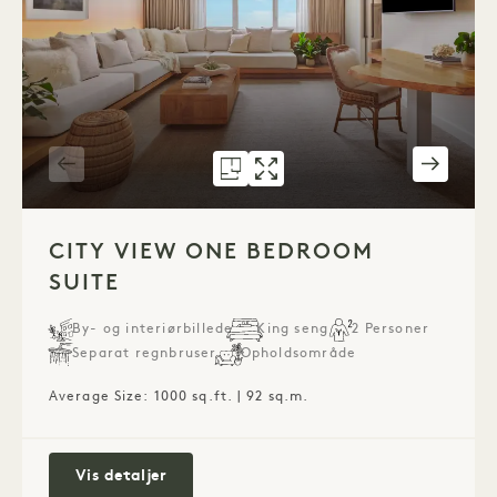
GRUNDPLAN 1276
GALLERI 1276
CITY VIEW ON
CITY VIEW O
1 / 4
CITY VIEW ONE BEDROOM
SUITE
By- og interiørbillede
King seng
2 Personer
Separat regnbruser
Opholdsområde
Average Size: 1000 sq.ft. | 92 sq.m.
City View One Bedroom Suite
Vis detaljer