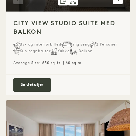
GRUNDPLAN 1275
GALLERI 1275
CITY VIEW ST
CITY VIEW S
1 / 6
CITY VIEW STUDIO SUITE MED
BALKON
By- og interiørbillede
King seng
2 Personer
Kun regnbruser
Køkken
Balkon
Average Size: 650 sq.ft. | 60 sq.m.
City View Studio Suite og balkon
Se detaljer