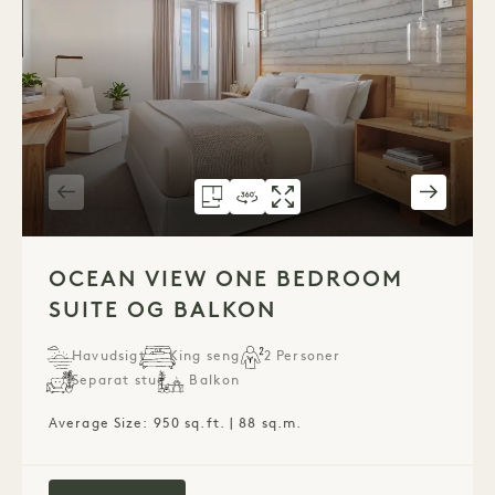
GRUNDPLAN 1284
360°-RUNDVISNING 1284
GALLERI 1284
OCEAN VIEW ON
OCEAN VIE
OCE
1 / 4
OCEAN VIEW ONE BEDROOM
SUITE OG BALKON
Havudsigt
King seng
2 Personer
Separat stue
Balkon
Average Size: 950 sq.ft. | 88 sq.m.