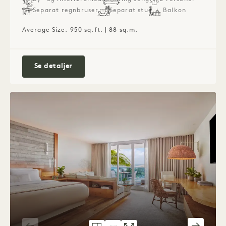
Separat regnbruser
Separat stue
Balkon
Average Size: 950 sq.ft. | 88 sq.m.
City View One Bedroom Suite og balkon
Se detaljer