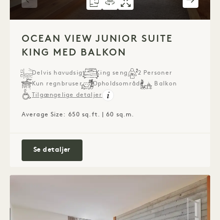
GRUNDPLAN 1273
360°-RUNDVISNING 1273
GALLERI 1273
JUNIOR SUITE M
JUNIOR SUI
JUNI
1 / 5
OCEAN VIEW JUNIOR SUITE
KING MED BALKON
Delvis havudsigt
King seng
2 Personer
Kun regnbruser
Opholdsområde
Balkon
Tilgængelige detaljer
Average Size: 650 sq.ft. | 60 sq.m.
Ocean View Junior Suite King med balkon
Se detaljer