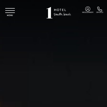
Spring til hovedindhold
MEDLEMMER
OPKALD
MENU