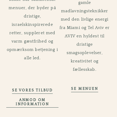
gamle
menuer, der byder på
madlavningsteknikker
dristige,
med den livlige energi
israelskinspirerede
fra Miami og Tel Aviv er
retter, suppleret med
AVIV en hyldest til
varm gæstfrihed og
dristige
opmærksom betjening i
smagsoplevelser,
alle led.
kreativitet og
fællesskab.
KULINA
SE MENUEN
AFHOLD DIT ARRANGEMEN
SE VORES TILBUD
ANMOD OM
AFHOLD DIT ARRANGEMENT
INFORMATION