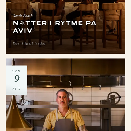
South Beach
NÆTTER I RYTME PÅ
AVIV
Ugentlig på fredag
SØN
9
AUG