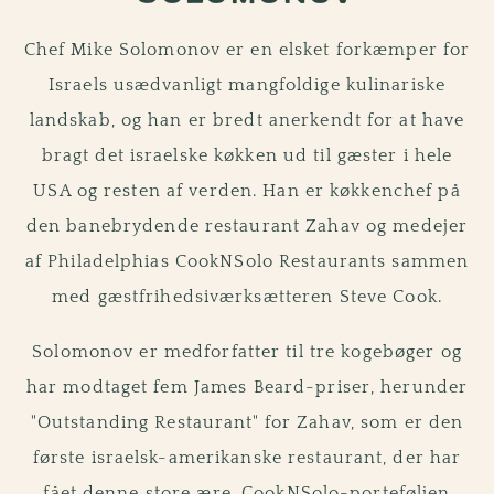
Chef Mike Solomonov er en elsket forkæmper for
Israels usædvanligt mangfoldige kulinariske
landskab, og han er bredt anerkendt for at have
bragt det israelske køkken ud til gæster i hele
USA og resten af verden. Han er køkkenchef på
den banebrydende restaurant Zahav og medejer
af Philadelphias CookNSolo Restaurants sammen
med gæstfrihedsiværksætteren Steve Cook.
Solomonov er medforfatter til tre kogebøger og
har modtaget fem James Beard-priser, herunder
"Outstanding Restaurant" for Zahav, som er den
første israelsk-amerikanske restaurant, der har
fået denne store ære. CookNSolo-porteføljen