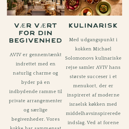
VÆR VÆRT
KULINARISK
FOR DIN
Med udgangspunkt i
BEGIVENHED
kokken Michael
AVIV er gennemtænkt
Solomonovs kulinariske
indrettet med en
rejse samler AVIV hans
naturlig charme og
største succeser i et
byder på en
menukort, der er
indbydende ramme til
inspireret af moderne
private arrangementer
israelsk køkken med
og særlige
middelhavsinspirerede
begivenheder. Vores
indslag. Ved at forene
kokke har sammensat