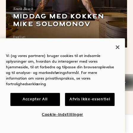
South Beach
MIDDAG MED KOKKEN
MIKE SOLOMONOV
Dagligt
Vi (og vores partnere) bruger cookies til at indsamle
oplysninger om, hvordan du interagerer med vores
hjemmeside, til at forbedre og tilpasse din browseroplevelse
og til analyse- og markedsføringsformål. For mere
information om vores privatlivspraksis, se vores
fortrolighedserklæring
TILMELDING TIL AVIV
SOUTH BEACH
Accepter All
Afvis ikke-essentiel
Cookie-indstillinger
FORETAG EN RESERVATION