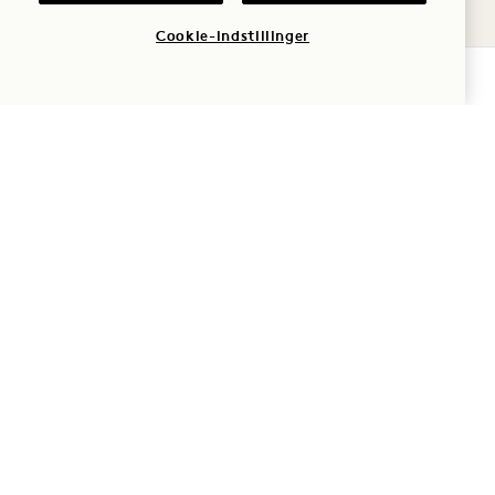
Cookie-indstillinger
TJEK TILGÆNGELIGHED
1 Hotel South Beach
2341 Collins Avenue
Miami Beach
,
FL
33139
De Forenede Stater
Hotel:
+1 305 604 1000
Reservationer:
+1 833 625 3111
South Beach
Kontakt os