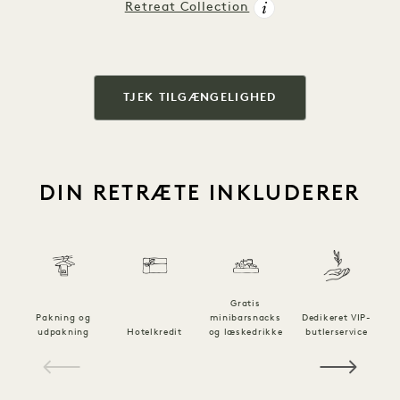
Retreat Collection
TJEK TILGÆNGELIGHED
DIN RETRÆTE INKLUDERER
Gratis
a
Pakning og
minibarsnacks
Dedikeret VIP-
udpakning
Hotelkredit
og læskedrikke
butlerservice
1 / 21