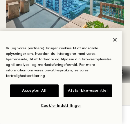
GENOPRETTE FORBINDELSEN
Vi (og vores partnere) bruger cookies til at indsamle
frisk havluft
oplysninger om, hvordan du interagerer med vores
hjemmeside, til at forbedre og tilpasse din browseroplevelse
Oplev South Beach fra din egen private
og til analyse- og markedsføringsformål. For mere
information om vores privatlivspraksis, se vores
balkon. Fuldt møbleret med et loungesæde, et
fortrolighedserklæring
bord til to og en fantastisk udsigt over
Atlanterhavet er det det perfekte sted at
Accepter All
Afvis ikke-essentiel
forynge dine sanser.
Cookie-indstillinger
TJEK TILGÆNGELIGHED