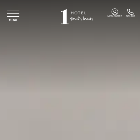
Spring til hovedindhold
MEDLEMMER
OPKALD
MENU