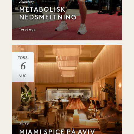
Anatomy
METABOLISK
NEDSMELTNING
Torsdage
TORS
6
AUG
AVIV
MIAMI SPICE PÅ AVIV