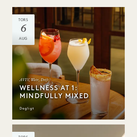
TORS
6
AUG
AVIV, Watr, Drift
WELLNESS AT 1:
MINDFULLY MIXED
Dagligt