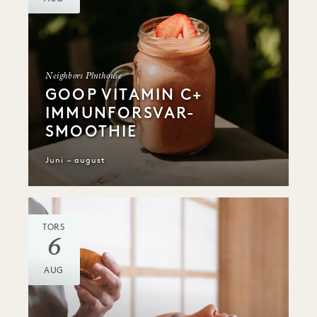
Neighbors Plnthouse
GOOP VITAMIN C+
IMMUNFORSVAR-
SMOOTHIE
Juni – august
TORS
6
AUG