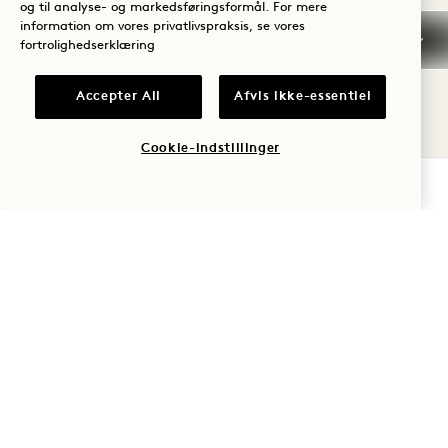
og til analyse- og markedsføringsformål. For mere
information om vores privatlivspraksis, se vores
fortrolighedserklæring
FRE
7
Accepter All
Afvis ikke-essentiel
AUG
Cookie-indstillinger
TJEK TILGÆNGELIGHED
AVIV
NÆTTER I RYTME PÅ
AVIV
Fredage og lørdage