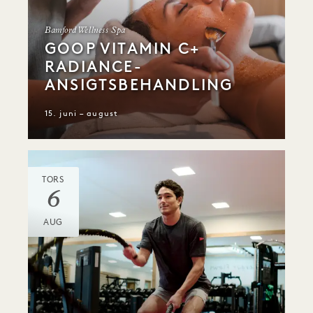
Bamford Wellness Spa
GOOP VITAMIN C+
RADIANCE-
ANSIGTSBEHANDLING
15. juni – august
TORS
6
AUG