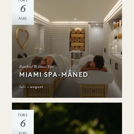
TORS
6
AUG
Bamford Wellness Spa
MIAMI SPA-MÅNED
Juli – august
TORS
6
AUG