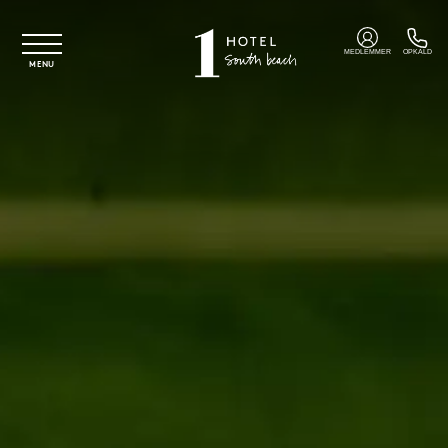
Spring til hovedindhold
MEDLEMMER
OPKALD
MENU