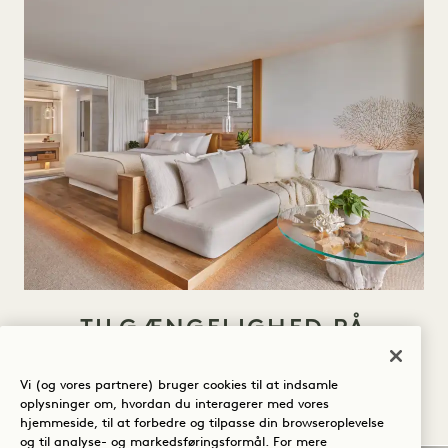
TILGÆNGELIGHED PÅ
GÆSTEVÆRELSET
Vi (og vores partnere) bruger cookies til at indsamle
Handicapvenlige værelser og suiter
oplysninger om, hvordan du interagerer med vores
hjemmeside, til at forbedre og tilpasse din browseroplevelse
Værelse med kingsize-seng og balkon
og til analyse- og markedsføringsformål. For mere