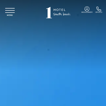
Spring til hovedindhold
MEDLEMMER
OPKALD
MENU