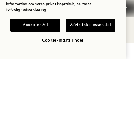
information om vores privatlivspraksis, se vores
Værelse med to queensize-senge
fortrolighedserklæring
Værelse med to kingsize-senge og balkon
Værelse med kingsize-seng, havudsigt og
Accepter All
Afvis ikke-essentiel
balkon
Cookie-indstillinger
Studio-suite
TJEK TILGÆNGELIGHED
Se vores værelser og suiter
her.
Tilgængelighedsfunktioner
Audiovisuelt dørsignal til hørehæmmede
Kørestolsvenlig bruseniche
Støttehåndtag i bruseniche
Støttehåndtag ved toiletbrættet
Håndbruser
Håndklædekroge og -stativ i lav højde