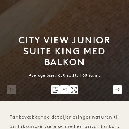
CITY VIEW JUNIOR
SUITE KING MED
BALKON
Average Size: 650 sq.ft. | 60 sq.m.
1 / 5
Tankevækkende detaljer bringer naturen til
dit luksuriøse værelse med en privat balkon,