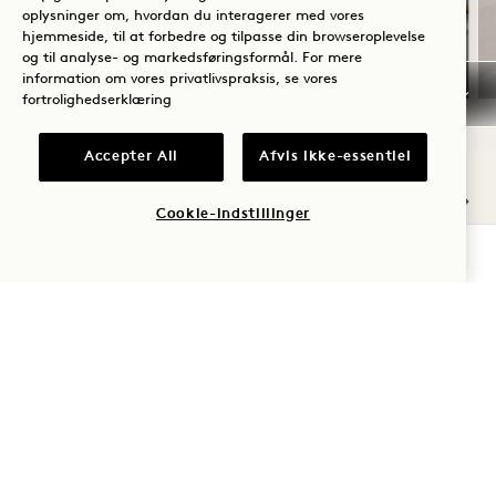
Gælder for ophold fra 20. juli - 31.
oplysninger om, hvordan du interagerer med vores
hjemmeside, til at forbedre og tilpasse din browseroplevelse
oktober 2026
og til analyse- og markedsføringsformål. For mere
information om vores privatlivspraksis, se vores
fortrolighedserklæring
Accepter All
Afvis ikke-essentiel
NaN / 10
Cookie-indstillinger
TJEK TILGÆNGELIGHED
ANDRE VÆRELSER, DU MÅSKE
KAN LIDE