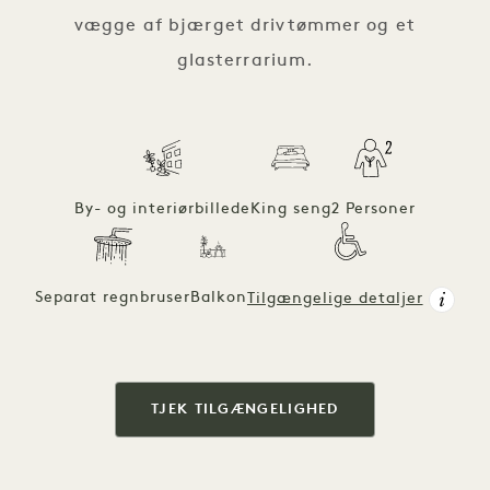
vægge af bjærget drivtømmer og et
glasterrarium.
By- og interiørbillede
King seng
2 Personer
Separat regnbruser
Balkon
Tilgængelige detaljer
TJEK TILGÆNGELIGHED