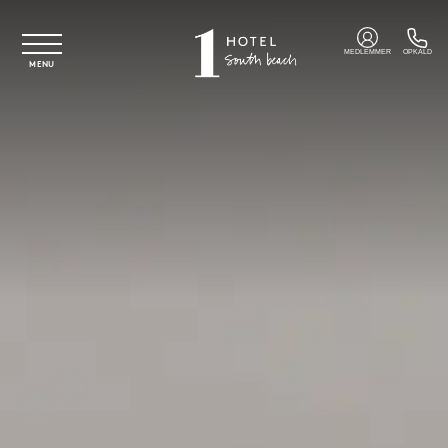
Spring til hovedindhold
MEDLEMMER
OPKALD
MENU