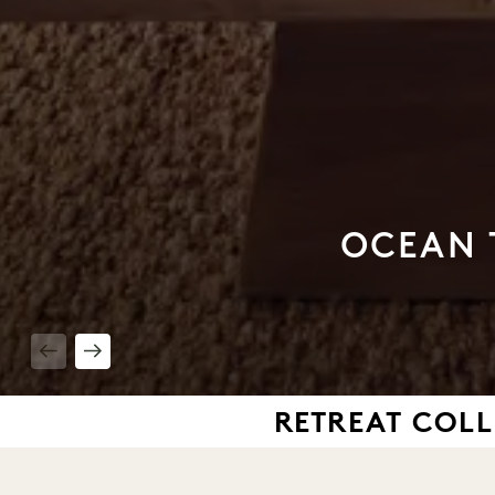
OCEAN 
1 / 7
RETREAT COL