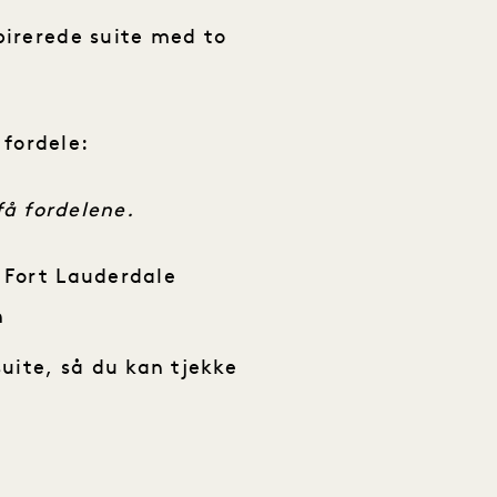
pirerede suite med to
 fordele:
få fordelene.
, Fort Lauderdale
h
suite, så du kan tjekke