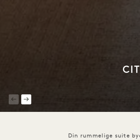
CI
1 / 4
Din rummelige suite byd