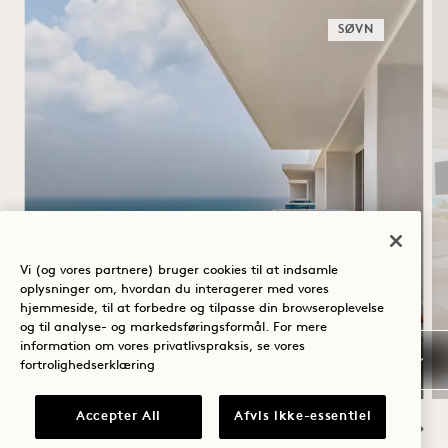
SØVN
HJEMME KL. 1
Vi (og vores partnere) bruger cookies til at indsamle
Daglig morgenmadsbuffet
oplysninger om, hvordan du interagerer med vores
Gratis parkeringsservice
hjemmeside, til at forbedre og tilpasse din browseroplevelse
Gælder for ophold fra 20. juli - 31.
og til analyse- og markedsføringsformål. For mere
oktober 2026
information om vores privatlivspraksis, se vores
fortrolighedserklæring
Accepter All
Afvis ikke-essentiel