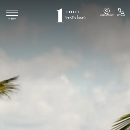
Spring til hovedindhold
MEDLEMMER
OPKALD
MENU