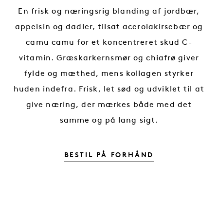
En frisk og næringsrig blanding af jordbær,
appelsin og dadler, tilsat acerolakirsebær og
camu camu for et koncentreret skud C-
vitamin. Græskarkernsmør og chiafrø giver
fylde og mæthed, mens kollagen styrker
huden indefra. Frisk, let sød og udviklet til at
give næring, der mærkes både med det
samme og på lang sigt.
GOOP VITAMI
BESTIL PÅ FORHÅND