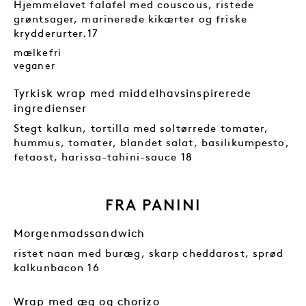
Hjemmelavet falafel med couscous, ristede
grøntsager, marinerede kikærter og friske
krydderurter.17
mælkefri
veganer
Tyrkisk wrap med middelhavsinspirerede
ingredienser
Stegt kalkun, tortilla med soltørrede tomater,
hummus, tomater, blandet salat, basilikumpesto,
fetaost, harissa-tahini-sauce 18
FRA PANINI
Morgenmadssandwich
ristet naan med buræg, skarp cheddarost, sprød
kalkunbacon 16
Wrap med æg og chorizo