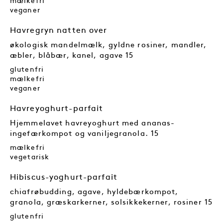
mælkefri
veganer
Havregryn natten over
økologisk mandelmælk, gyldne rosiner, mandler,
æbler, blåbær, kanel, agave 15
glutenfri
mælkefri
veganer
Havreyoghurt-parfait
Hjemmelavet havreyoghurt med ananas-
ingefærkompot og vaniljegranola. 15
mælkefri
vegetarisk
Hibiscus-yoghurt-parfait
chiafrøbudding, agave, hyldebærkompot,
granola, græskarkerner, solsikkekerner, rosiner 15
glutenfri