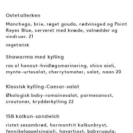
Ostetallerken
Manchego, brie, røget gouda, rødvinsged og Point
Reyes Blue, serveret med kvæde, valnødder og
vindruer. 21
vegetarisk
Shawarma med kylling
ras el hanout-hvidløgsmarinering, shiso aioli,
mynte-urtesalat, cherrytomater, salat, naan 20
Klassisk kylling-Caesar-salat
Økologisk baby-romainesalat, parmesanost,
croutoner, krydderkylling 22
1SB kalkun-sandwich
ristet sesambrød, hormonfrit kalkunbryst,
fennikelappelsinaioli, havartiost, babyrugula,