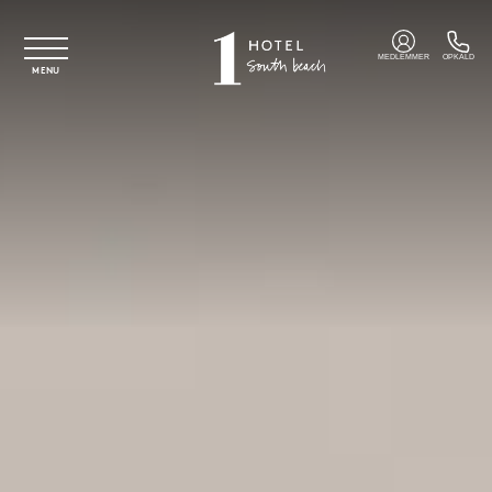
Spring til hovedindhold
MEDLEMMER
OPKALD
MENU