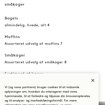
småkager
Bagels
almindelig, hvede, alt 4
Muffins
Assorteret udvalg af muffins 7
Småkager
Assorteret udvalg af småkager 8
Sortiment af kager
specialiteter som croissanter, wienerbrød og
kager 8
Vi (og vores partnere) bruger cookies til at indsamle
oplysninger om, hvordan du interagerer med vores
hjemmeside, til at forbedre og tilpasse din browseroplevelse
KAFFE, ESPRESSO OG TE
og til analyse- og markedsføringsformål. For mere