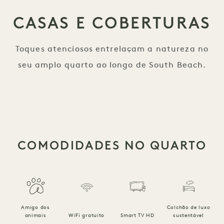
CASAS E COBERTURAS
Toques atenciosos entrelaçam a natureza no
seu amplo quarto ao longo de South Beach.
COMODIDADES NO QUARTO
Amigo dos
Colchão de luxo
R
animais
WiFi gratuito
Smart TV HD
sustentável