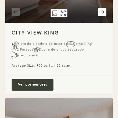
PLANTA 1262
GALERIA 1262
CITY VIEW KING
CITY VIEW K
1 / 3
CITY VIEW KING
Vista da cidade e do interior
Cama King
2 Pessoas
Duche de chuva separado
Área de estar
Average Size: 700 sq.ft. | 65 sq.m.
City View King
Ver pormenores