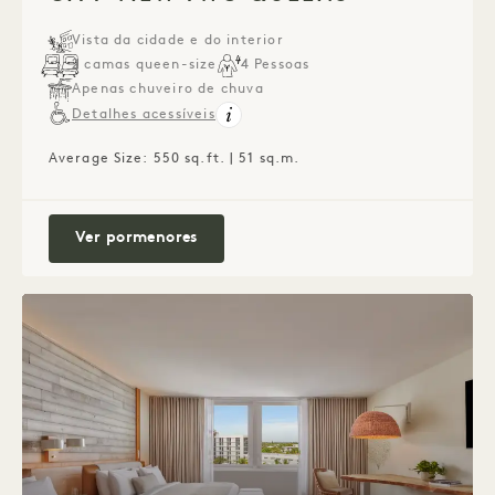
Vista da cidade e do interior
2 camas queen-size
4 Pessoas
Apenas chuveiro de chuva
Detalhes acessíveis
Average Size: 550 sq.ft. | 51 sq.m.
City View Two Queens
Ver pormenores