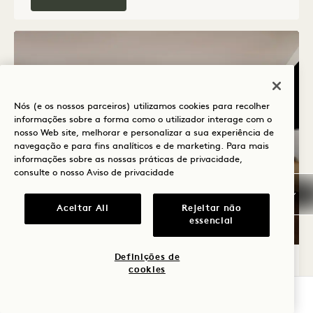
Nós (e os nossos parceiros) utilizamos cookies para recolher
informações sobre a forma como o utilizador interage com o
nosso Web site, melhorar e personalizar a sua experiência de
navegação e para fins analíticos e de marketing. Para mais
informações sobre as nossas práticas de privacidade,
consulte o nosso
Aviso de privacidade
Aceitar All
Rejeitar não
essencial
PLANTA 1273
VISITA VIRTUAL 360° 1273
GALERIA 1273
JUNIOR SUITE COM V
JUNIOR SU
JUN
1 / 5
Definições de
JUNIOR SUITE KING COM VISTA
cookies
MAR E VARANDA
VERIFICAR DISPONIBILIDADE