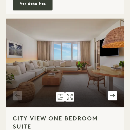
City View Studio Suite comCity View St
Ver detalhes
PLANTA 1276
GALERIA 1276
CITY VIEW ONE B
CITY VIEW O
1 / 4
CITY VIEW ONE BEDROOM
SUITE