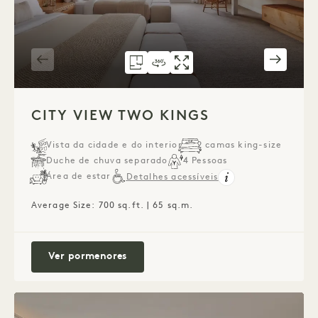
PLANTA 1268
VISITA VIRTUAL 360° 1268
GALERIA 1268
CITY VIEW TWO KIN
CITY VIEW
CIT
1 / 4
CITY VIEW TWO KINGS
Vista da cidade e do interior
2 camas king-size
Duche de chuva separado
4 Pessoas
Área de estar
Detalhes acessíveis
Average Size: 700 sq.ft. | 65 sq.m.
City View Two Kings
Ver pormenores