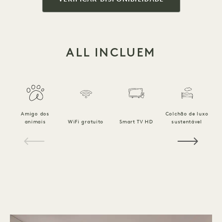
ALL INCLUEM
Amigo dos
Colchão de luxo
R
animais
WiFi gratuito
Smart TV HD
sustentável
1 / 14