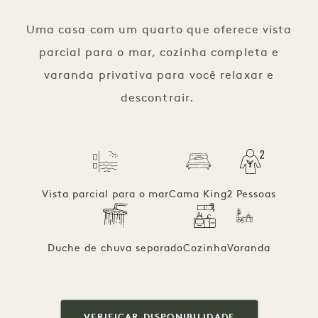
1 / 7
Uma casa com um quarto que oferece vista
parcial para o mar, cozinha completa e
varanda privativa para você relaxar e
descontrair.
Vista parcial para o mar
Cama King
2 Pessoas
Duche de chuva separado
Cozinha
Varanda
VERIFICAR DISPONIBILIDADE