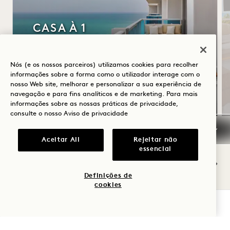
CASA À 1
Pequeno-almoço buffet diário
Estacionamento gratuito com manobrista
Nós (e os nossos parceiros) utilizamos cookies para recolher
informações sobre a forma como o utilizador interage com o
Válido para estadias de 20 de julho a 31
nosso Web site, melhorar e personalizar a sua experiência de
de outubro de 2026
navegação e para fins analíticos e de marketing. Para mais
informações sobre as nossas práticas de privacidade,
consulte o nosso
Aviso de privacidade
Aceitar All
Rejeitar não
NaN / 10
essencial
Definições de
cookies
VERIFICAR DISPONIBILIDADE
OUTROS QUARTOS DE QUE
PODERÁ GOSTAR