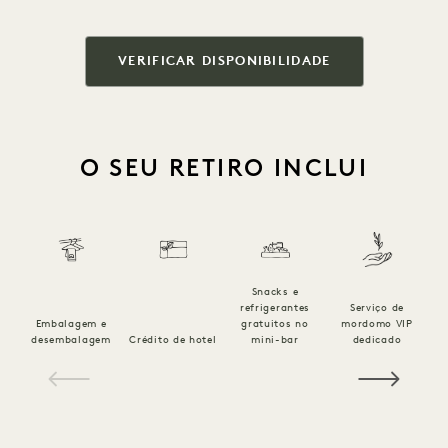
VERIFICAR DISPONIBILIDADE
O SEU RETIRO INCLUI
Snacks e
refrigerantes
Serviço de
p
Embalagem e
gratuitos no
mordomo VIP
desembalagem
Crédito de hotel
mini-bar
dedicado
1 / 21