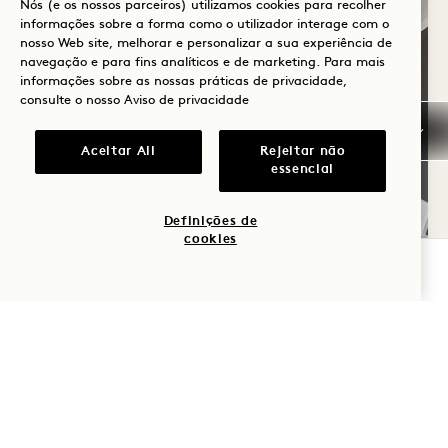
Nós (e os nossos parceiros) utilizamos cookies para recolher
informações sobre a forma como o utilizador interage com o
nosso Web site, melhorar e personalizar a sua experiência de
navegação e para fins analíticos e de marketing. Para mais
informações sobre as nossas práticas de privacidade,
consulte o nosso
Aviso de privacidade
Aceitar All
Rejeitar não
essencial
Definições de
cookies
VERIFICAR DISPONIBILIDADE
RESTABELECER A LIGAÇÃO
ar fresco do oceano
Experimente South Beach sua varanda
privada. Totalmente mobilada com um sofá,