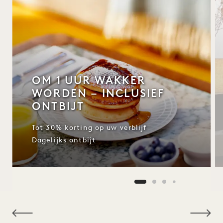
OM 1 UUR WAKKER
WORDEN – INCLUSIEF
ONTBIJT
Tot 30% korting op uw verblijf
Dagelijks ontbijt
NaN / 10