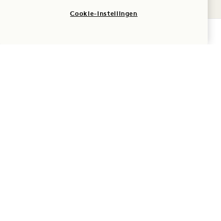
Cookie-instellingen
Huisdier
BESCHIKBAARHEID CONTROLEREN
Parkeren
Veelgestelde vragen
1 Hotel Mayfair
3 Berkeley Street